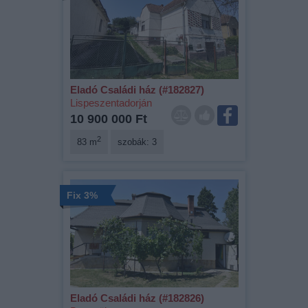
Eladó Családi ház (#182827)
Lispeszentadorján
10 900 000 Ft
2
83 m
szobák: 3
Fix 3%
Eladó Családi ház (#182826)