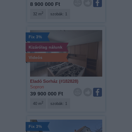
8 900 000 Ft
2
32 m
szobák: 1
Fix 3%
Kizárólag nálunk
Videós
Eladó Sorház (#182828)
Sopron
39 900 000 Ft
2
40 m
szobák: 1
Fix 3%