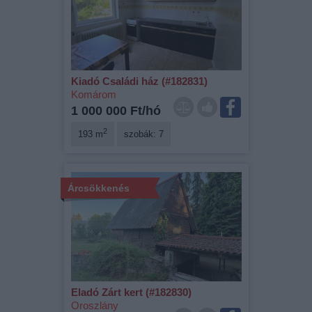
Kiadó Családi ház (#182831)
Komárom
1 000 000 Ft/hó
2
193 m
szobák: 7
Árcsökkenés
Eladó Zárt kert (#182830)
Oroszlány