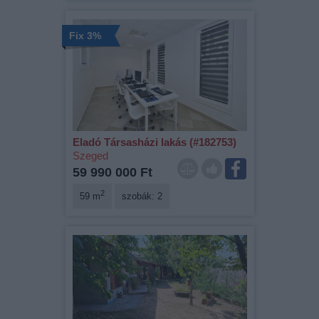
Fix 3%
Eladó Társasházi lakás (#182753)
Szeged
59 990 000 Ft
2
59 m
szobák: 2