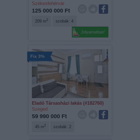
Székesfehérvár
125 000 000 Ft
2
209 m
szobák: 4
„folyamatban“
Fix 3%
Eladó Társasházi lakás (#182760)
Szeged
59 990 000 Ft
2
45 m
szobák: 2