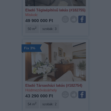
Eladó Téglaépítésű lakás (#182755)
Miskolc
49 900 000 Ft
2
50 m
szobák: 3
Fix 3%
Eladó Társasházi lakás (#182754)
Hódmezővásárhely
43 290 000 Ft
2
54 m
szobák: 2