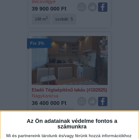
Becsvölgye
39 900 000 Ft
2
148 m
szobák: 5
Fix 3%
Eladó Téglaépítésű lakás (#182825)
Nagykanizsa
36 400 000 Ft
2
58 m
szobák: 2
Az Ön adatainak védelme fontos a
számunkra
Mi és partnereink tárolunk és/vagy férünk hozzá információkhoz
Fix 3%