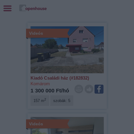
Videós
Kiadó Családi ház (#182832)
Komárom
1 300 000 Ft/hó
2
157 m
szobák: 5
Videós