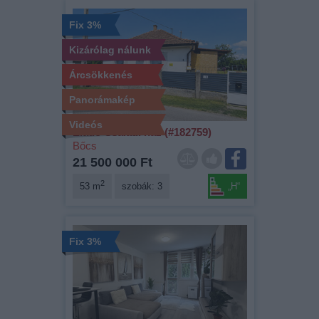
Fix 3%
Kizárólag nálunk
Árcsökkenés
Panorámakép
Videós
Eladó Családi ház (#182759)
Bőcs
21 500 000 Ft
2
53 m
szobák: 3
„H“
Fix 3%