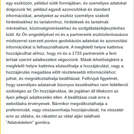
egy eszközön, például sütik formájában, és személyes adatokat
dolgozunk fel, például egyedi azonosítókat és standard
információkat, amelyeket az eszköz személyre szabott
hirdetésekhez és tartalomhoz, hirdetések és tartalmak
méréséhez, közönségmérésekhez és szolgáltatásfejlesztéshez
küld.
Az Ön engedélyével mi és a partnereink eszközleolvasásos
módszerrel szerzett pontos geolokációs adatokat és azonosítási
Eladó Téglaépítésű lakás (#182822)
információkat is felhasználhatunk. A megfelelő helyre kattintva
Budapest XXII. Ker.
hozzájárulhat ahhoz, hogy mi és a 1733 partnereink a fent
149 000 000 Ft
leírtak szerint adatkezelést végezzünk. Másik lehetőségként a
2
megfelelő helyre kattintva elutasíthatja a hozzájárulást, vagy a
125 m
szobák: 3
hozzájárulás megadása előtt részletesebb információkhoz
juthat, és megváltoztathatja beállításait.
Felhívjuk figyelmét,
hogy személyes adatainak bizonyos kezeléséhez nem feltétlenül
szükséges az Ön hozzájárulása, de jogában áll tiltakozni az
ilyen jellegű adatkezelés ellen. A beállításai csak erre a
weboldalra érvényesek. Bármikor megváltoztathatja a
preferenciáit, vagy visszavonhatja hozzájárulását, ha visszatér
erre az oldalra, és rákattint az oldal alján található
"Adatvédelem" gombra.