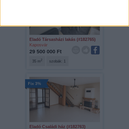
Kizárólag nálunk
Eladó Társasházi lakás (#182765)
Kaposvár
29 500 000 Ft
2
35 m
szobák: 1
Fix 3%
Eladó Családi ház (#182763)