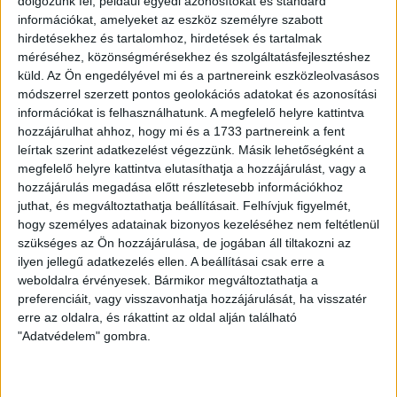
dolgozunk fel, például egyedi azonosítókat és standard
információkat, amelyeket az eszköz személyre szabott
hirdetésekhez és tartalomhoz, hirdetések és tartalmak
5%-os ÁFA
méréséhez, közönségmérésekhez és szolgáltatásfejlesztéshez
küld.
Az Ön engedélyével mi és a partnereink eszközleolvasásos
módszerrel szerzett pontos geolokációs adatokat és azonosítási
információkat is felhasználhatunk. A megfelelő helyre kattintva
hozzájárulhat ahhoz, hogy mi és a 1733 partnereink a fent
leírtak szerint adatkezelést végezzünk. Másik lehetőségként a
megfelelő helyre kattintva elutasíthatja a hozzájárulást, vagy a
Eladó Üzlethelyiség (#176437)
hozzájárulás megadása előtt részletesebb információkhoz
Szeged
juthat, és megváltoztathatja beállításait.
Felhívjuk figyelmét,
22 140 000 Ft
hogy személyes adatainak bizonyos kezeléséhez nem feltétlenül
2
22 m
szobák: 1
szükséges az Ön hozzájárulása, de jogában áll tiltakozni az
ilyen jellegű adatkezelés ellen. A beállításai csak erre a
weboldalra érvényesek. Bármikor megváltoztathatja a
preferenciáit, vagy visszavonhatja hozzájárulását, ha visszatér
Videós
erre az oldalra, és rákattint az oldal alján található
"Adatvédelem" gombra.