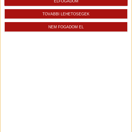
ELFOGADOM
TOVÁBBI LEHETŐSÉGEK
NEM FOGADOM EL
Rólunk
Elégedett ügyfeleink mondták
Openhouse cégcsoport
Értékbecslés
A központ munkatársai
Energetikai tanúsítvány