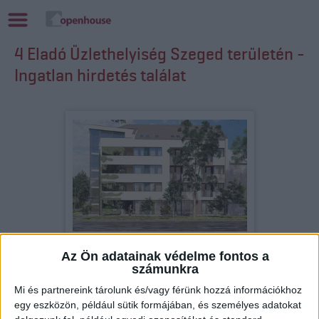
4 Eladó Üzlethelyiség Szeged területén -
Ingatlan hirdetés találat
Eladó Üzlethelyiség (#177508)
Az Ön adatainak védelme fontos a
Szeged
számunkra
225 000 000 Ft
Mi és partnereink tárolunk és/vagy férünk hozzá információkhoz
2
147 m
szobák: 3
egy eszközön, például sütik formájában, és személyes adatokat