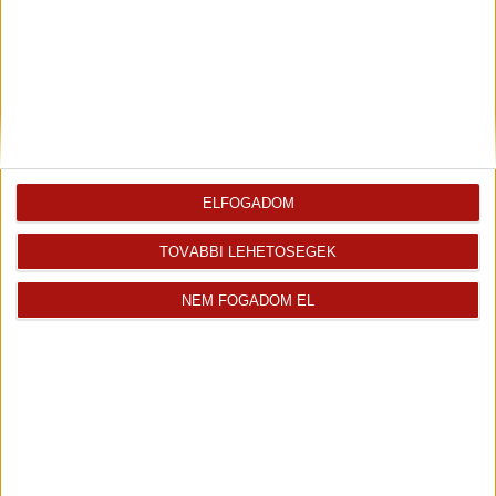
ELFOGADOM
TOVÁBBI LEHETŐSÉGEK
NEM FOGADOM EL
Rólunk
Elégedett ügyfeleink mondták
Openhouse cégcsoport
Értékbecslés
A központ munkatársai
Energetikai tanúsítvány
Szolgáltatásaink
CSR
Elérhetőségeink
Adatvédelmi beállítások
Blog
Panaszkezelési tájékoztató