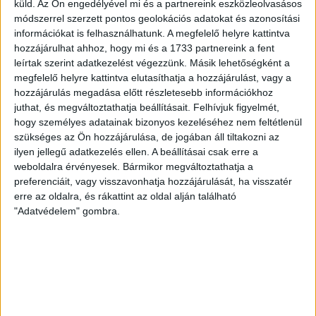
küld.
Az Ön engedélyével mi és a partnereink eszközleolvasásos
anna.barcza@oh.hu
módszerrel szerzett pontos geolokációs adatokat és azonosítási
www.facebook.com/ohingatlan
információkat is felhasználhatunk. A megfelelő helyre kattintva
hozzájárulhat ahhoz, hogy mi és a 1733 partnereink a fent
leírtak szerint adatkezelést végezzünk. Másik lehetőségként a
megfelelő helyre kattintva elutasíthatja a hozzájárulást, vagy a
hozzájárulás megadása előtt részletesebb információkhoz
juthat, és megváltoztathatja beállításait.
Felhívjuk figyelmét,
hogy személyes adatainak bizonyos kezeléséhez nem feltétlenül
szükséges az Ön hozzájárulása, de jogában áll tiltakozni az
ilyen jellegű adatkezelés ellen. A beállításai csak erre a
weboldalra érvényesek. Bármikor megváltoztathatja a
preferenciáit, vagy visszavonhatja hozzájárulását, ha visszatér
erre az oldalra, és rákattint az oldal alján található
"Adatvédelem" gombra.