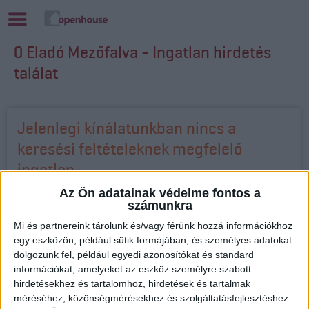
0 Eladó Mezőfalva - Ingatlan hirdetés
találat
Jelenlegi kínálatunkban nincs a
keresési feltételeknek megfelelő
ingatlan.
Az Ön adatainak védelme fontos a
Keresse bizalommal munkatársunkat, aki felkutatja az Ön
számunkra
igényeinek megfelelő ingatlant!
Mi és partnereink tárolunk és/vagy férünk hozzá információkhoz
egy eszközön, például sütik formájában, és személyes adatokat
Barcza Anna
dolgozunk fel, például egyedi azonosítókat és standard
Openhouse Pápa Ingatlaniroda
információkat, amelyeket az eszköz személyre szabott
hirdetésekhez és tartalomhoz, hirdetések és tartalmak
Értékesítő
méréséhez, közönségmérésekhez és szolgáltatásfejlesztéshez
+36 30 179 4296