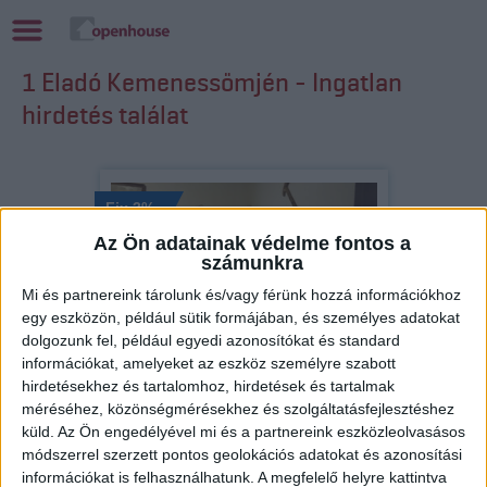
1 Eladó Kemenessömjén - Ingatlan
hirdetés találat
Fix 3%
Az Ön adatainak védelme fontos a
Kizárólag nálunk
számunkra
Mi és partnereink tárolunk és/vagy férünk hozzá információkhoz
egy eszközön, például sütik formájában, és személyes adatokat
dolgozunk fel, például egyedi azonosítókat és standard
információkat, amelyeket az eszköz személyre szabott
Eladó Családi ház (#179410)
hirdetésekhez és tartalomhoz, hirdetések és tartalmak
Kemenessömjén
méréséhez, közönségmérésekhez és szolgáltatásfejlesztéshez
20 500 000 Ft
küld.
Az Ön engedélyével mi és a partnereink eszközleolvasásos
2
69 m
szobák: 2
módszerrel szerzett pontos geolokációs adatokat és azonosítási
információkat is felhasználhatunk. A megfelelő helyre kattintva