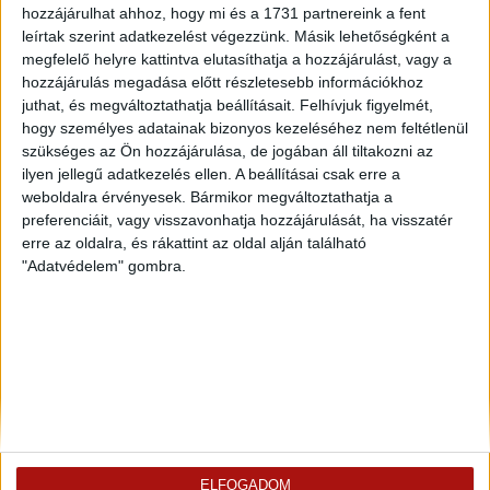
hozzájárulhat ahhoz, hogy mi és a 1731 partnereink a fent
leírtak szerint adatkezelést végezzünk. Másik lehetőségként a
megfelelő helyre kattintva elutasíthatja a hozzájárulást, vagy a
hozzájárulás megadása előtt részletesebb információkhoz
juthat, és megváltoztathatja beállításait.
Felhívjuk figyelmét,
hogy személyes adatainak bizonyos kezeléséhez nem feltétlenül
szükséges az Ön hozzájárulása, de jogában áll tiltakozni az
ilyen jellegű adatkezelés ellen. A beállításai csak erre a
weboldalra érvényesek. Bármikor megváltoztathatja a
preferenciáit, vagy visszavonhatja hozzájárulását, ha visszatér
erre az oldalra, és rákattint az oldal alján található
"Adatvédelem" gombra.
Rólunk
Elégedett ügyfeleink mondták
Openhouse cégcsoport
Értékbecslés
A központ munkatársai
Energetikai tanúsítvány
ELFOGADOM