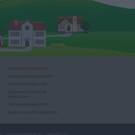
Adatvédelmi beállítások
Panaszkezelési tájékoztató
Adatvédelmi tájékoztató
Ügyfeleknek értesítő az
átruházásról
Süti kezelési tájékoztató
Ügyfél-azonosítási tájékoztató
hu
eszrevetelek@oh.hu
sales@oh.hu