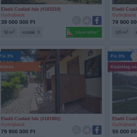
Eladó Családi ház (#183210)
Eladó Csalá
Győrújbarát
Győrújbarát
39 000 000 Ft
79 900 00
2
2
50 m
szobák: 3
„folyamatban“
120 m
Fix 3%
Fix 3%
Videós
Kizárólag n
Eladó Családi ház (#181901)
Eladó Csalá
Győrújbarát
Győrújbarát
79 900 000 Ft
55 000 00