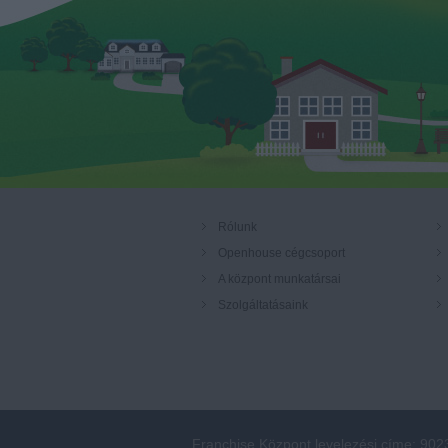
Rólunk
Openhouse cégcsoport
A központ munkatársai
Szolgáltatásaink
Franchise Központ levelezési címe: 902