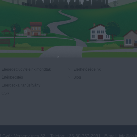
Elégedett ügyfeleink mondták
Elérhetőségeink
Értékbecslés
Blog
Energetikai tanúsítvány
CSR
3 Győr, Verseny utca 32.
Telefon: +36-30-757-2991
E-mail:
info@oh.