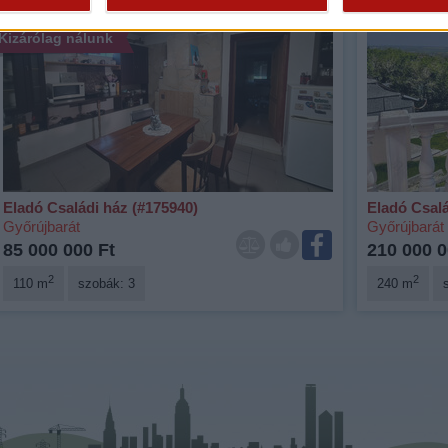
Fix 3%
Videós
Kizárólag nálunk
Eladó Családi ház (#175940)
Eladó Csalá
Győrújbarát
Győrújbarát
85 000 000 Ft
210 000 0
2
2
110 m
szobák: 3
240 m