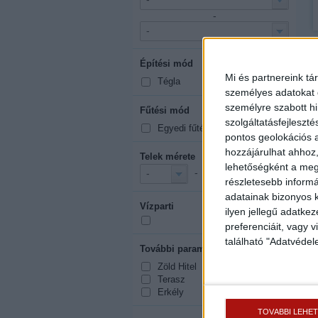
-
-
Építési mód
mutasd mind
Mi és partnereink tá
Tégla
személyes adatokat d
személyre szabott h
Fűtési mód
mutasd mind
szolgáltatásfejleszté
Egyedi fűtés
pontos geolokációs a
hozzájárulhat ahhoz,
Telek mérete
lehetőségként a megf
2
-
m
-
-
részletesebb informác
adatainak bizonyos k
Vízparti
ilyen jellegű adatke
preferenciáit, vagy v
található "Adatvéde
További paraméterek
mutasd mind
Zöld Hitel
Terasz
Erkély
TOVÁBBI LEHE