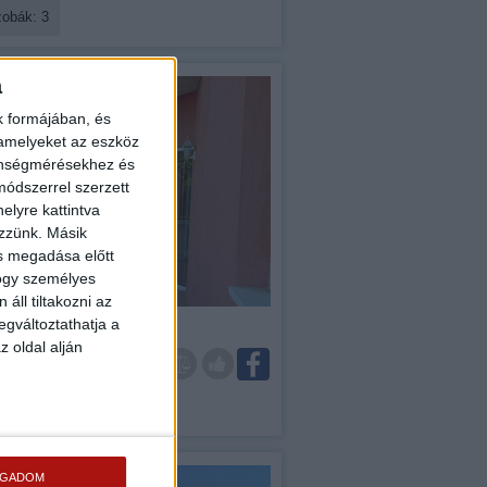
zobák: 3
a
k formájában, és
 amelyeket az eszköz
zönségmérésekhez és
ódszerrel szerzett
elyre kattintva
ezzünk. Másik
ás megadása előtt
hogy személyes
áll tiltakozni az
di ház (#176161)
egváltoztathatja a
z oldal alján
00 Ft
szobák: 5
OGADOM