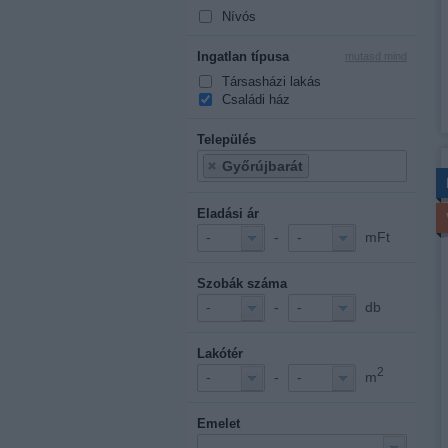
Nívós
Ingatlan típusa
mutasd mind
Társasházi lakás
Családi ház
Település
Győrújbarát
Eladási ár
-
mFt
-
-
Szobák száma
-
db
-
-
Lakótér
2
-
m
-
-
Emelet
-