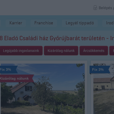
Belépés 
Karrier
Franchise
Legyél tippadó
Iro
8 Eladó Családi ház Győrújbarát területén - I
Legújabb ingatlanaink
Kizárólag nálunk
Árcsökkentés
Fix 3%
Fix 3%
Kizárólag nálunk