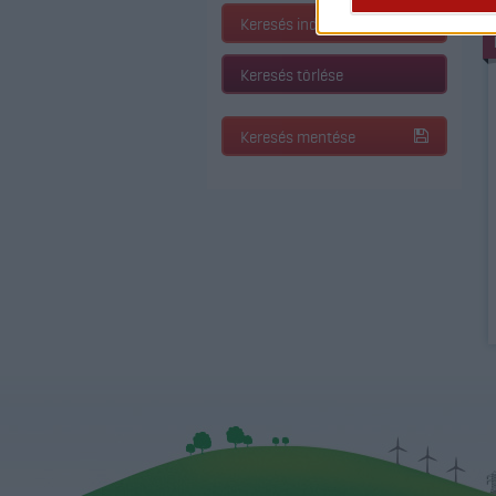
Keresés indítása
Keresés törlése
Keresés mentése