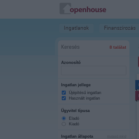
Ingatlanok
Finanszírozás
Keresés
8 találat
Azonosító
Ingatlan jellege
Újépítésű ingatlan
Használt ingatlan
Ügyvitel típusa
Eladó
Kiadó
Ingatlan állapota
mutasd mind