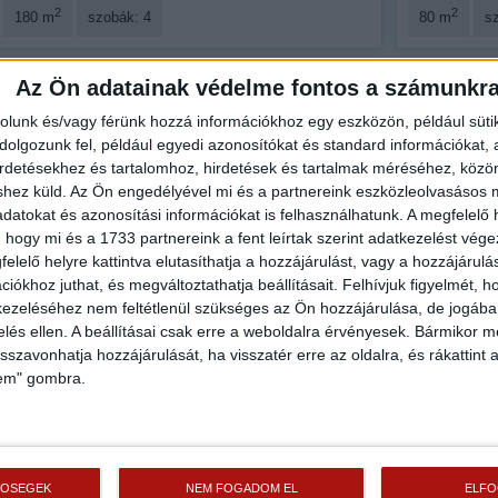
2
2
180 m
szobák: 4
80 m
s
Az Ön adatainak védelme fontos a számunkr
Fix 3%
Videós
rolunk és/vagy férünk hozzá információkhoz egy eszközön, például süti
Kizárólag nálunk
olgozunk fel, például egyedi azonosítókat és standard információkat,
irdetésekhez és tartalomhoz, hirdetések és tartalmak méréséhez, kö
Videós
shez küld.
Az Ön engedélyével mi és a partnereink eszközleolvasásos m
datokat és azonosítási információkat is felhasználhatunk. A megfelelő h
 hogy mi és a 1733 partnereink a fent leírtak szerint adatkezelést vég
elelő helyre kattintva elutasíthatja a hozzájárulást, vagy a hozzájárul
iókhoz juthat, és megváltoztathatja beállításait.
Felhívjuk figyelmét, 
ezeléséhez nem feltétlenül szükséges az Ön hozzájárulása, de jogában 
Eladó Családi ház (#176424)
Eladó Csalá
zelés ellen. A beállításai csak erre a weboldalra érvényesek. Bármikor m
Győrújbarát
Győrújbarát
isszavonhatja hozzájárulását, ha visszatér erre az oldalra, és rákattint a
119 900 000 Ft
210 000 0
lem" gombra.
2
2
139 m
szobák: 4
247 m
TŐSÉGEK
NEM FOGADOM EL
ELF