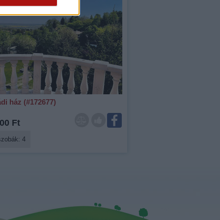
di ház (#172677)
00 Ft
szobák: 4