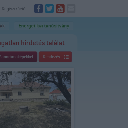
/ Regisztráció
dák
Energetikai tanúsítvány
ngatlan hirdetés találat
Panorámaképekkel
Rendezés