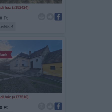
di ház (#182424)
0 Ft
szobák: 4
álunk
di ház (#177510)
0 Ft