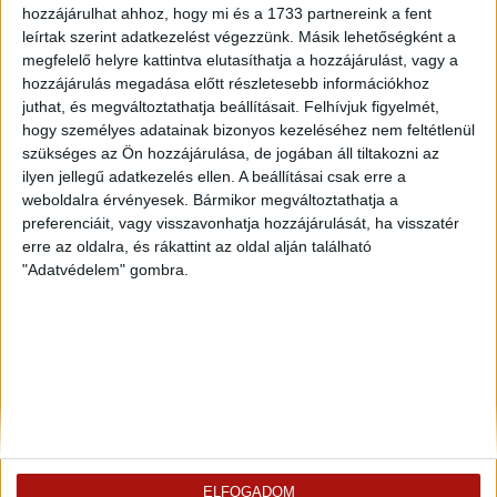
hozzájárulhat ahhoz, hogy mi és a 1733 partnereink a fent
leírtak szerint adatkezelést végezzünk. Másik lehetőségként a
megfelelő helyre kattintva elutasíthatja a hozzájárulást, vagy a
hozzájárulás megadása előtt részletesebb információkhoz
juthat, és megváltoztathatja beállításait.
Felhívjuk figyelmét,
hogy személyes adatainak bizonyos kezeléséhez nem feltétlenül
szükséges az Ön hozzájárulása, de jogában áll tiltakozni az
ilyen jellegű adatkezelés ellen. A beállításai csak erre a
weboldalra érvényesek. Bármikor megváltoztathatja a
preferenciáit, vagy visszavonhatja hozzájárulását, ha visszatér
erre az oldalra, és rákattint az oldal alján található
"Adatvédelem" gombra.
Rólunk
Elégedett ügyfeleink mondták
Openhouse cégcsoport
Értékbecslés
A központ munkatársai
Energetikai tanúsítvány
ELFOGADOM