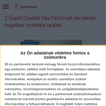
1 Eladó Családi ház Felsőrajk területén -
Ingatlan hirdetés találat
Fix 3%
Az Ön adatainak védelme fontos a
Kizárólag nálunk
számunkra
Videós
Mi és partnereink tárolunk és/vagy férünk hozzá információkhoz
egy eszközön, például sütik formájában, és személyes adatokat
dolgozunk fel, például egyedi azonosítókat és standard
információkat, amelyeket az eszköz személyre szabott
Eladó Családi ház (#181572)
hirdetésekhez és tartalomhoz, hirdetések és tartalmak
Felsőrajk
méréséhez, közönségmérésekhez és szolgáltatásfejlesztéshez
29 900 000 Ft
küld.
Az Ön engedélyével mi és a partnereink eszközleolvasásos
2
72 m
szobák: 2
módszerrel szerzett pontos geolokációs adatokat és azonosítási
információkat is felhasználhatunk. A megfelelő helyre kattintva