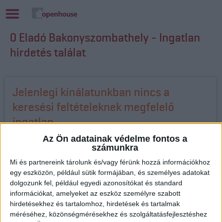
0 Eladó Bakonyszombathely - Ingatlan
hirdetés találat
Jelenlegi kínálatunkban nincs a
keresési feltételeknek megfelelő
ingatlan.
Az Ön adatainak védelme fontos a
Keresse bizalommal munkatársunkat, aki felkutatja az Ön
számunkra
igényeinek megfelelő ingatlant!
Mi és partnereink tárolunk és/vagy férünk hozzá információkhoz
egy eszközön, például sütik formájában, és személyes adatokat
Ferencziné Molnár Ágnes Anikó
dolgozunk fel, például egyedi azonosítókat és standard
Openhouse Debrecen Hadházi úti Ingatlaniroda
információkat, amelyeket az eszköz személyre szabott
hirdetésekhez és tartalomhoz, hirdetések és tartalmak
Értékesítő
méréséhez, közönségmérésekhez és szolgáltatásfejlesztéshez
+36 70 467 7588