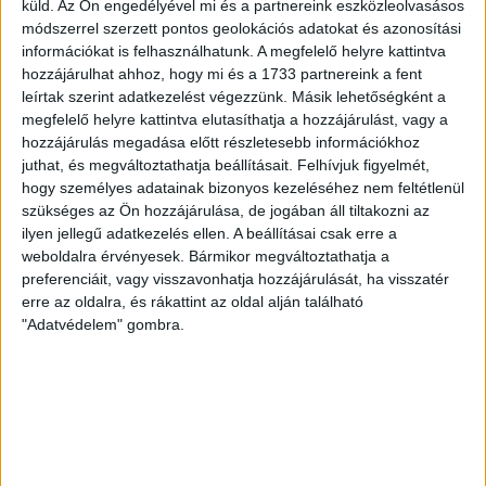
küld.
Az Ön engedélyével mi és a partnereink eszközleolvasásos
agnes.ferenczinemolnar@oh.hu
módszerrel szerzett pontos geolokációs adatokat és azonosítási
www.facebook.com/ohingatlan
információkat is felhasználhatunk. A megfelelő helyre kattintva
hozzájárulhat ahhoz, hogy mi és a 1733 partnereink a fent
leírtak szerint adatkezelést végezzünk. Másik lehetőségként a
megfelelő helyre kattintva elutasíthatja a hozzájárulást, vagy a
hozzájárulás megadása előtt részletesebb információkhoz
juthat, és megváltoztathatja beállításait.
Felhívjuk figyelmét,
hogy személyes adatainak bizonyos kezeléséhez nem feltétlenül
szükséges az Ön hozzájárulása, de jogában áll tiltakozni az
ilyen jellegű adatkezelés ellen. A beállításai csak erre a
weboldalra érvényesek. Bármikor megváltoztathatja a
preferenciáit, vagy visszavonhatja hozzájárulását, ha visszatér
erre az oldalra, és rákattint az oldal alján található
"Adatvédelem" gombra.