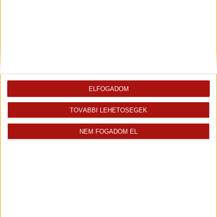
ELFOGADOM
TOVÁBBI LEHETŐSÉGEK
NEM FOGADOM EL
Rólunk
Elégedett ügyfeleink mondták
Openhouse cégcsoport
Értékbecslés
A központ munkatársai
Energetikai tanúsítvány
Szolgáltatásaink
CSR
Elérhetőségeink
Adatvédelmi beállítások
Blog
Panaszkezelési tájékoztató