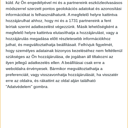
Irodánk 2010 októberében nyílt Székesfehérvár
küld.
Az Ön engedélyével mi és a partnereink eszközleolvasásos
belvárosában. Ha Ön ingatlant szándékozik
módszerrel szerzett pontos geolokációs adatokat és azonosítási
vásárolni, eladni, bérbe adni-, venni,
információkat is felhasználhatunk. A megfelelő helyre kattintva
Székesfehérváron és környékén (Agárd, Gárdony,
hozzájárulhat ahhoz, hogy mi és a 1731 partnereink a fent
Sukoró, Pákozd, Velence, stb.) vagy a legjobb
leírtak szerint adatkezelést végezzünk. Másik lehetőségként a
finanszírozási ajánlatokat keresi - Náluk egy helyen
megfelelő helyre kattintva elutasíthatja a hozzájárulást, vagy a
mindent megtalál!
hozzájárulás megadása előtt részletesebb információkhoz
juthat, és megváltoztathatja beállításait.
Felhívjuk figyelmét,
Felkészült kollégákkal teljes körű szolgáltatással
hogy személyes adatainak bizonyos kezeléséhez nem feltétlenül
várjuk ügyfeleinket!
szükséges az Ön hozzájárulása, de jogában áll tiltakozni az
- új- és használt ingatlanok értékesítése, bérbeadása
ilyen jellegű adatkezelés ellen. A beállításai csak erre a
weboldalra érvényesek. Bármikor megváltoztathatja a
- díjmentes hitel, lízing és biztosítás ügyintézés
preferenciáit, vagy visszavonhatja hozzájárulását, ha visszatér
erre az oldalra, és rákattint az oldal alján található
- ügyvédi szolgáltatás
"Adatvédelem" gombra.
- értékbecslés
- energetikai tanúsítvány készítés
- építészeti tervezés, engedélyeztetés
- lakásfelújítás, átalakítás, kivitelezés