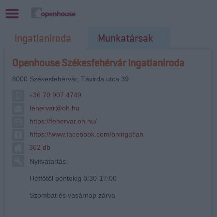
Ingatlaniroda
Munkatársak
Openhouse Székesfehérvár Ingatlaniroda
8000
Székesfehérvár
,
Távirda utca 39.
+36 70 907 4749
fehervar@oh.hu
https://fehervar.oh.hu/
https://www.facebook.com/ohingatlan
362 db
Nyitvatartás:
Hétfőtől péntekig 8:30-17:00
Szombat és vasárnap zárva