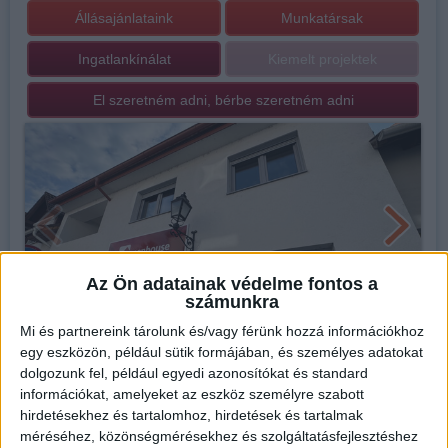
Állásajánlataink
Munkatársak
Ingatlankínálat
Kiemelt projektek
El szeretném adni, bérbe szeretném adni
Az Ön adatainak védelme fontos a
számunkra
Mi és partnereink tárolunk és/vagy férünk hozzá információkhoz
egy eszközön, például sütik formájában, és személyes adatokat
dolgozunk fel, például egyedi azonosítókat és standard
információkat, amelyeket az eszköz személyre szabott
hirdetésekhez és tartalomhoz, hirdetések és tartalmak
Iroda bemutatása
méréséhez, közönségmérésekhez és szolgáltatásfejlesztéshez