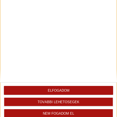
· Saját gépkocsi
Előnyök:
· Más területen szerzett értékesítési tapasztalat
Ha magadra ismersz a leírtakból, akkor ne tétovázz
elküldeni fényképes önéletrajzodat és motivációs
leveledet a
fehervar@oh.hu
email címre!
+
-
ELFOGADOM
TOVÁBBI LEHETŐSÉGEK
NEM FOGADOM EL