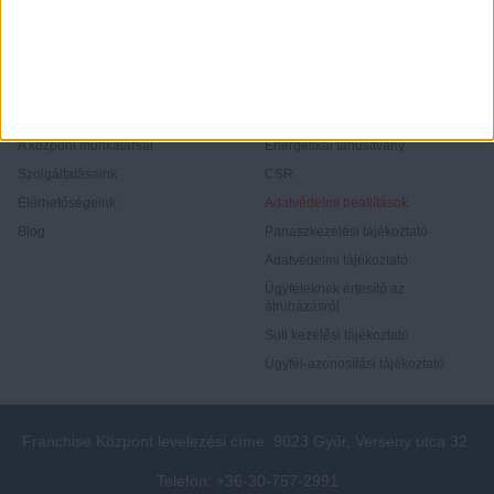
Rólunk
Elégedett ügyfeleink mondták
Openhouse cégcsoport
Értékbecslés
A központ munkatársai
Energetikai tanúsítvány
Szolgáltatásaink
CSR
Elérhetőségeink
Adatvédelmi beállítások
Blog
Panaszkezelési tájékoztató
Adatvédelmi tájékoztató
Ügyfeleknek értesítő az
átruházásról
Süti kezelési tájékoztató
Ügyfél-azonosítási tájékoztató
Franchise Központ levelezési címe: 9023 Győr, Verseny utca 32.
Telefon: +36-30-757-2991