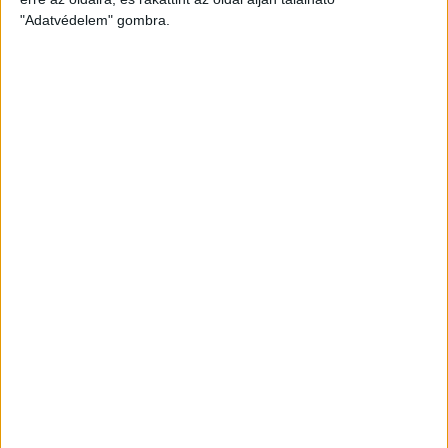
"Adatvédelem" gombra.
Szabó Dóra
Pénzügyi Menedzser
+36-70-716-7897
dora.szabo@oh.hu