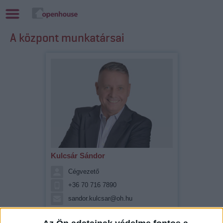
A központ munkatársai
Kulcsár Sándor
Cégvezető
+36 70 716 7890
sandor.kulcsar@oh.hu