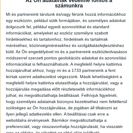
Az Ön adatainak védelme fontos a
számunkra
Mi és partnereink tárolunk és/vagy férünk hozzá információkhoz
egy eszközön, például sütik formájában, és személyes adatokat
dolgozunk fel, például egyedi azonosítókat és standard
információkat, amelyeket az eszköz személyre szabott
hirdetésekhez és tartalomhoz, hirdetések és tartalmak
méréséhez, közönségmérésekhez és szolgáltatásfejlesztéshez
küld.
Az Ön engedélyével mi és a partnereink eszközleolvasásos
módszerrel szerzett pontos geolokációs adatokat és azonosítási
információkat is felhasználhatunk. A megfelelő helyre kattintva
hozzájárulhat ahhoz, hogy mi és a 1733 partnereink a fent
Pap Csilla
leírtak szerint adatkezelést végezzünk. Másik lehetőségként a
Hálózattámogató Asszisztens
megfelelő helyre kattintva elutasíthatja a hozzájárulást, vagy a
+36-70-716-7899
hozzájárulás megadása előtt részletesebb információkhoz
juthat, és megváltoztathatja beállításait.
Felhívjuk figyelmét,
csilla.pap@oh.hu
hogy személyes adatainak bizonyos kezeléséhez nem feltétlenül
szükséges az Ön hozzájárulása, de jogában áll tiltakozni az
ilyen jellegű adatkezelés ellen. A beállításai csak erre a
weboldalra érvényesek. Bármikor megváltoztathatja a
preferenciáit, vagy visszavonhatja hozzájárulását, ha visszatér
erre az oldalra, és rákattint az oldal alján található