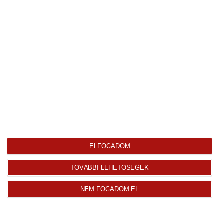
Farkas Ádám
Területi Értékesítési Vezető
+36-70-716-7898
adam.farkas@oh.hu
ELFOGADOM
TOVÁBBI LEHETŐSÉGEK
NEM FOGADOM EL