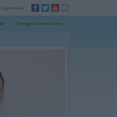
/ Regisztráció
dák
Energetikai tanúsítvány