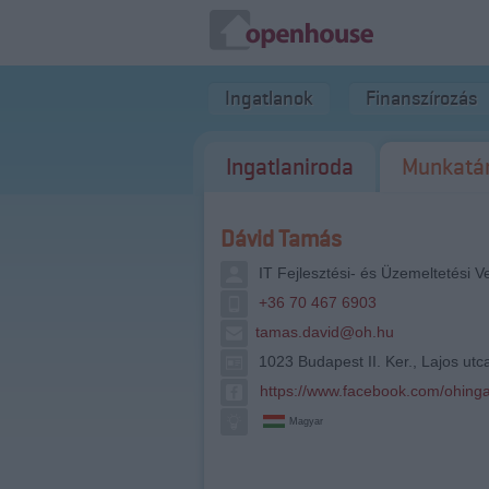
Ingatlanok
Finanszírozás
Ingatlaniroda
Munkatá
Dávid Tamás
IT Fejlesztési- és Üzemeltetési V
+36 70 467 6903
tamas.david@oh.hu
1023 Budapest II. Ker., Lajos utc
https://www.facebook.com/ohinga
Magyar