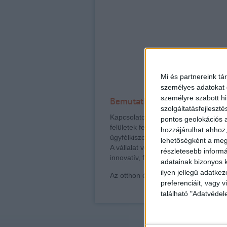
Mi és partnereink tá
személyes adatokat d
személyre szabott h
Bemutatkozás
szolgáltatásfejleszté
Kapcsolatom az Openhouse Országos 
pontos geolokációs a
felületek fejlesztése. Kreativitásom
hozzájárulhat ahhoz,
ügyfélkiszolgálás és értékesítéstá
lehetőségként a megf
A vállalat vezetői maximálisan tám
részletesebb informác
innovatív, folyamatosan fejlődő partn
adatainak bizonyos k
ilyen jellegű adatke
Az otthon érték. Az ingatlan üzlet.
preferenciáit, vagy v
található "Adatvéde