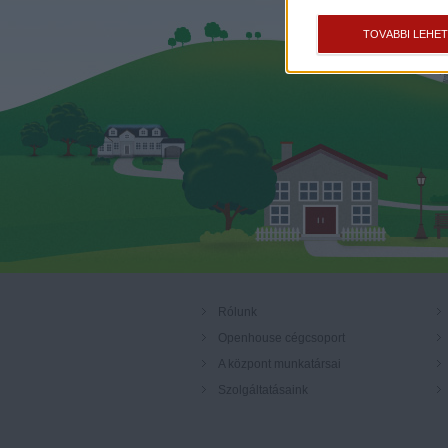
TOVÁBBI LEHE
Rólunk
Openhouse cégcsoport
A központ munkatársai
Szolgáltatásaink