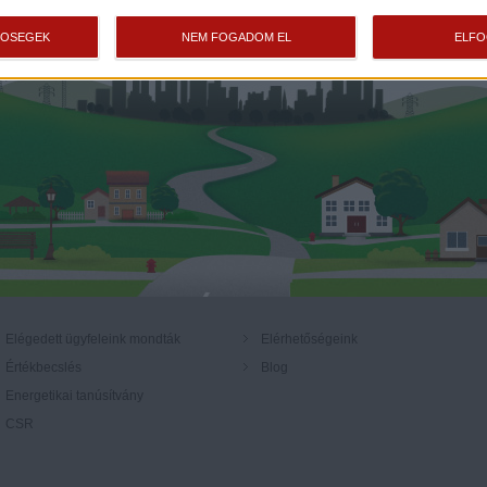
TŐSÉGEK
NEM FOGADOM EL
ELF
Elégedett ügyfeleink mondták
Elérhetőségeink
Értékbecslés
Blog
Energetikai tanúsítvány
CSR