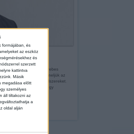
a
k formájában, és
 amelyeket az eszköz
zönségmérésekhez és
ódszerrel szerzett
irányítási rendszerek és webes
elyre kattintva
kel egy magasabb szintre emeljük az
ezzünk. Másik
ebb technológiákat és módszereket.
ás megadása előtt
gy az Openhouse képében egy
hogy személyes
áll tiltakozni az
egváltoztathatja a
z oldal alján