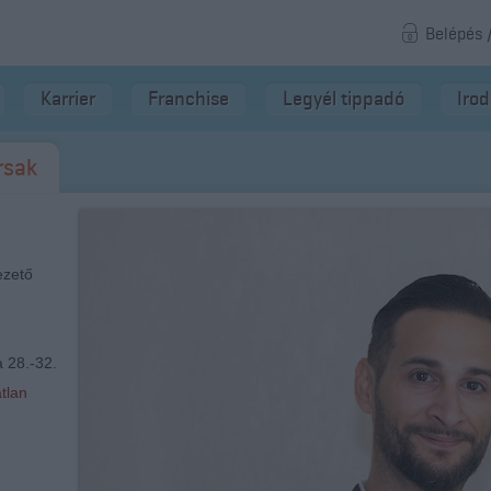
Belépés 
Karrier
Franchise
Legyél tippadó
Iro
rsak
ezető
a 28.-32.
tlan