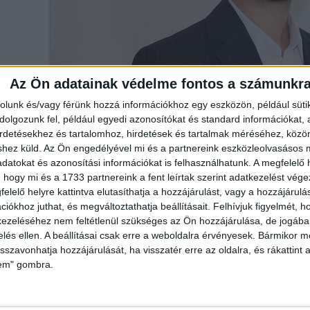
Az Ön adatainak védelme fontos a számunkr
rolunk és/vagy férünk hozzá információkhoz egy eszközön, például süti
olgozunk fel, például egyedi azonosítókat és standard információkat,
irdetésekhez és tartalomhoz, hirdetések és tartalmak méréséhez, kö
shez küld.
Az Ön engedélyével mi és a partnereink eszközleolvasásos m
Ingatlanhálózattal 2006-ban kezdődött. Legfőbb feladatom a vállalat
datokat és azonosítási információkat is felhasználhatunk. A megfelelő h
mal aktívan részt veszek a kutatási és fejlesztési projektekben, melyek
 hogy mi és a 1733 partnereink a fent leírtak szerint adatkezelést vég
mogató módszereinket. Folyamatosan követem és alkalmazom a legfriss
elelő helyre kattintva elutasíthatja a hozzájárulást, vagy a hozzájárul
ogatnak ebben és így garantáljuk ügyfeleinknek és partnereinknek, ho
iókhoz juthat, és megváltoztathatja beállításait.
Felhívjuk figyelmét, 
erre lelnek.
ezeléséhez nem feltétlenül szükséges az Ön hozzájárulása, de jogában 
zelés ellen. A beállításai csak erre a weboldalra érvényesek. Bármikor m
isszavonhatja hozzájárulását, ha visszatér erre az oldalra, és rákattint a
lem" gombra.