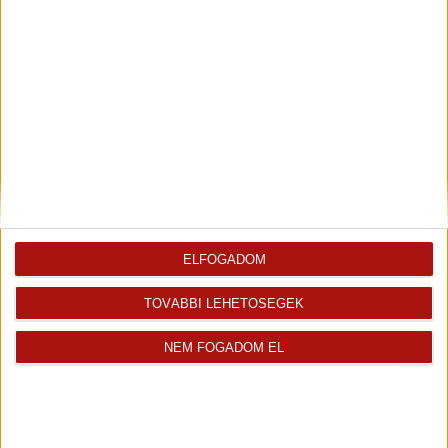
91 000 000 Ft
2
90 m
szobák: 3
ELFOGADOM
TOVÁBBI LEHETŐSÉGEK
NEM FOGADOM EL