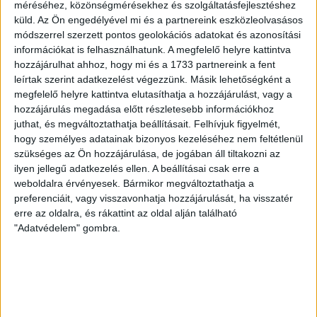
5%-os ÁFA
méréséhez, közönségmérésekhez és szolgáltatásfejlesztéshez
küld.
Az Ön engedélyével mi és a partnereink eszközleolvasásos
Panorámakép
módszerrel szerzett pontos geolokációs adatokat és azonosítási
információkat is felhasználhatunk. A megfelelő helyre kattintva
Videós
hozzájárulhat ahhoz, hogy mi és a 1733 partnereink a fent
Zöld hitel
leírtak szerint adatkezelést végezzünk. Másik lehetőségként a
Eladó Családi ház (#162194)
megfelelő helyre kattintva elutasíthatja a hozzájárulást, vagy a
Nagypáli
hozzájárulás megadása előtt részletesebb információkhoz
91 000 000 Ft
juthat, és megváltoztathatja beállításait.
Felhívjuk figyelmét,
2
125 m
szobák: 3
hogy személyes adatainak bizonyos kezeléséhez nem feltétlenül
szükséges az Ön hozzájárulása, de jogában áll tiltakozni az
ilyen jellegű adatkezelés ellen. A beállításai csak erre a
weboldalra érvényesek. Bármikor megváltoztathatja a
Fix 3%
preferenciáit, vagy visszavonhatja hozzájárulását, ha visszatér
erre az oldalra, és rákattint az oldal alján található
5%-os ÁFA
"Adatvédelem" gombra.
Panorámakép
Videós
Zöld hitel
Eladó Családi ház (#162193)
Nagypáli