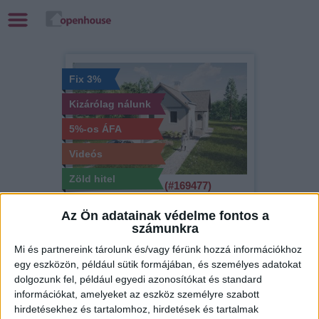
Fix 3%
Kizárólag nálunk
5%-os ÁFA
Videós
Zöld hitel
Eladó Családi ház (#169477)
Nagypáli
Az Ön adatainak védelme fontos a
580 000 Ft/m2
számunkra
2
92 m
szobák: 3
Mi és partnereink tárolunk és/vagy férünk hozzá információkhoz
egy eszközön, például sütik formájában, és személyes adatokat
dolgozunk fel, például egyedi azonosítókat és standard
információkat, amelyeket az eszköz személyre szabott
Fix 3%
hirdetésekhez és tartalomhoz, hirdetések és tartalmak