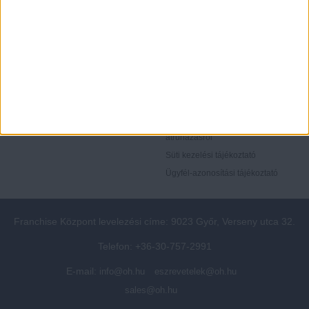
Rólunk
Elégedett ügyfeleink mondták
Openhouse cégcsoport
Értékbecslés
A központ munkatársai
Energetikai tanúsítvány
Szolgáltatásaink
CSR
Elérhetőségeink
Adatvédelmi beállítások
Blog
Panaszkezelési tájékoztató
Adatvédelmi tájékoztató
Ügyfeleknek értesítő az
átruházásról
Süti kezelési tájékoztató
Ügyfél-azonosítási tájékoztató
Franchise Központ levelezési címe: 9023 Győr, Verseny utca 32.
Telefon: +36-30-757-2991
E-mail:
info@oh.hu
eszrevetelek@oh.hu
sales@oh.hu