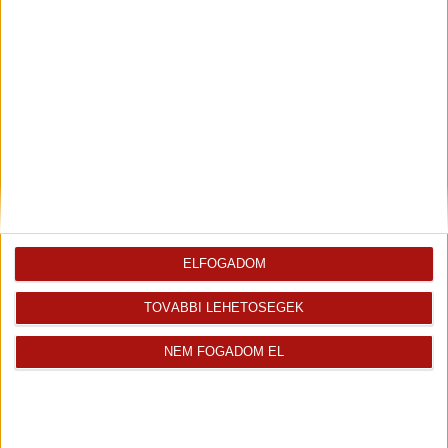
bizalommal.
Hivatkozási szám: #162194
Az
Openhouse Zalaegerszeg Ingatlaniroda
tagjaként várom Önt az
országos hálózatunk teljes kínálatával.
A
családi ház vásárláshoz hitelt igényelne?
Ingyenes
hitelközvetítéssel segít Önnek bankfüggetlen hitelszakértőnk.
További szolgáltatásainkkal (pl. értékbecslés, energetikai tanúsítvány,
jogi háttér) is segítjük Önt a vásárlásban.
Az otthon érték. Az ingatlan üzlet.
ELFOGADOM
Helyiségek
TOVÁBBI LEHETŐSÉGEK
Helyiség
Alapterület
Padlóburkolat
NEM FOGADOM EL
2
Előszoba
4.00 m
Járólap
2
Nappali
29.00 m
Laminált padló
2
Konyha
6.00 m
Laminált padló