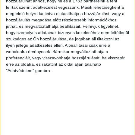
hozzájárulhat ahhoz, hogy mi és a 1733 partnereink a fent
Hálószobák:
3 db
leírtak szerint adatkezelést végezzünk. Másik lehetőségként a
megfelelő helyre kattintva elutasíthatja a hozzájárulást, vagy a
Nagypáliban újonnan épülő könnyűszerkezetes házak
hozzájárulás megadása előtt részletesebb információkhoz
ELADÓK!
juthat, és megváltoztathatja beállításait.
Felhívjuk figyelmét,
hogy személyes adatainak bizonyos kezeléséhez nem feltétlenül
Az
Openhouse Zalaegerszeg Ingatlaniroda
kínálatában eladó a
szükséges az Ön hozzájárulása, de jogában áll tiltakozni az
#162194 hivatkozási számú
nagypáli családi ház
.
ilyen jellegű adatkezelés ellen. A beállításai csak erre a
weboldalra érvényesek. Bármikor megváltoztathatja a
Stílusos, modern családi ház - prémium kivitelezés, energiatakarékos
preferenciáit, vagy visszavonhatja hozzájárulását, ha visszatér
megoldások!
erre az oldalra, és rákattint az oldal alján található
Zalaegerszeg közelében, Nagypáliban eladó egy 90 m2-es exkluzív
"Adatvédelem" gombra.
kialakítású, lapostetős családi ház, amely ötvözi a modern dizánjt és
az energiatakarékos technológiát.
Forduljon hozzánk bizalommal, és tegyen lépést álmai otthona felé még
ma
Az otthon kulcsrakészen, 2026. tavaszi átadással, (kerítéssel,
tereprendezéssel) elegáns családi házas övezetben kerül felépítésre.
A nappali és három hálószobás ingatlan gondosan és praktikusan lett
megtervezve, figyelembe véve a terület - és a beépíthetőség