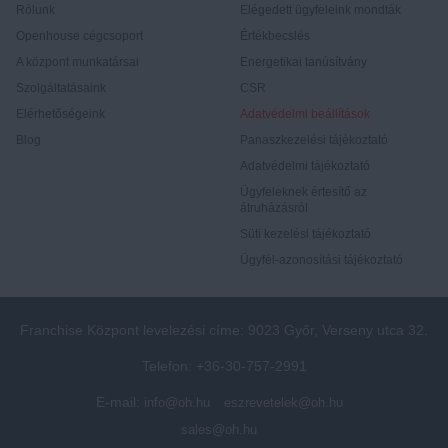
Rólunk
Elégedett ügyfeleink mondták
Openhouse cégcsoport
Értékbecslés
A központ munkatársai
Energetikai tanúsítvány
Szolgáltatásaink
CSR
Elérhetőségeink
Adatvédelmi beállítások
Blog
Panaszkezelési tájékoztató
Adatvédelmi tájékoztató
Ügyfeleknek értesítő az
átruházásról
Süti kezelési tájékoztató
Ügyfél-azonosítási tájékoztató
Franchise Központ levelezési címe: 9023 Győr, Verseny utca 32.
Telefon: +36-30-757-2991
E-mail:
info@oh.hu
eszrevetelek@oh.hu
sales@oh.hu