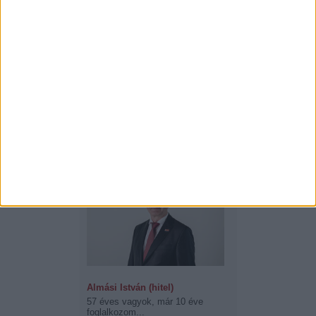
Almási István (hitel)
57 éves vagyok, már 10 éve
foglalkozom...