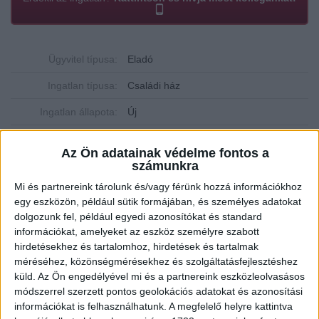
Ügyvitel típusa:
Eladó
Ingatlan típusa:
Családi ház
Ingatlan állapota:
Új
Építési mód:
Könnyűszerkezetes
Az Ön adatainak védelme fontos a
számunkra
Fűtési mód:
Hőszivattyú
Mi és partnereink tárolunk és/vagy férünk hozzá információkhoz
2
Telek mérete:
362 m
egy eszközön, például sütik formájában, és személyes adatokat
2
dolgozunk fel, például egyedi azonosítókat és standard
Lakótér mérete:
125 m
információkat, amelyeket az eszköz személyre szabott
Közművek:
Összközműves
hirdetésekhez és tartalomhoz, hirdetések és tartalmak
méréséhez, közönségmérésekhez és szolgáltatásfejlesztéshez
Építés éve:
2024
küld.
Az Ön engedélyével mi és a partnereink eszközleolvasásos
módszerrel szerzett pontos geolokációs adatokat és azonosítási
Szobák:
3 db
információkat is felhasználhatunk. A megfelelő helyre kattintva