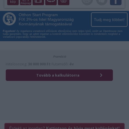
kép
Alaprajz
Otthon Start Program
FIX 3%-os hitel Magyarország
Tudj meg többet!
Kormányának támogatásával
Figyelem!
Az ingatlanra vonatkozó előírások ellenőrzése nem teljes körű, ezért az Openhouse nem
tudja garantálni, hogy az adott ingatlan a konkrét előminősítést követően is mindenben megfelel a
vonatkozó jogszabályi feltételeknek.
Érdekli az ingatlan?
Kattintson és hívja most kollégánkat!