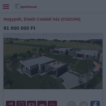
Nagypáli, Eladó Családi ház (#162194)
91 000 000 Ft
+8