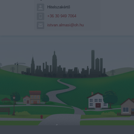
Hitelszakértő
+36 30 949 7064
istvan.almasi@oh.hu