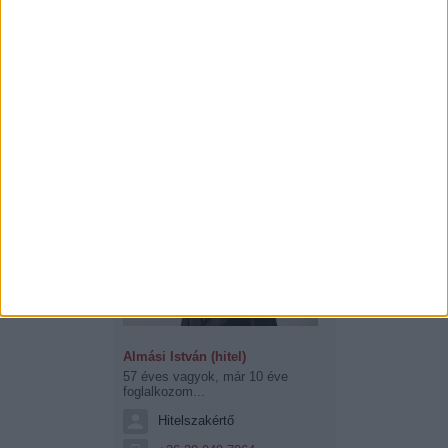
Almási István (hitel)
57 éves vagyok, már 10 éve
foglalkozom...
Hitelszakértő