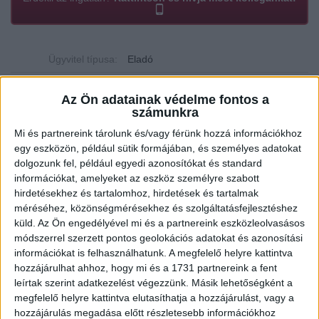
Ügyvitel típusa:
Eladó
Ingatlan típusa:
Családi ház
Az Ön adatainak védelme fontos a
számunkra
Ingatlan állapota:
Új
Mi és partnereink tárolunk és/vagy férünk hozzá információkhoz
Építési mód:
Könnyűszerkezetes
egy eszközön, például sütik formájában, és személyes adatokat
dolgozunk fel, például egyedi azonosítókat és standard
Fűtési mód:
Hőszivattyú
információkat, amelyeket az eszköz személyre szabott
2
Telek mérete:
430 m
hirdetésekhez és tartalomhoz, hirdetések és tartalmak
méréséhez, közönségmérésekhez és szolgáltatásfejlesztéshez
2
Lakótér mérete:
90 m
küld.
Az Ön engedélyével mi és a partnereink eszközleolvasásos
módszerrel szerzett pontos geolokációs adatokat és azonosítási
Közművek:
Összközműves
információkat is felhasználhatunk. A megfelelő helyre kattintva
hozzájárulhat ahhoz, hogy mi és a 1731 partnereink a fent
Építés éve:
2024
leírtak szerint adatkezelést végezzünk. Másik lehetőségként a
Szobák:
3 db
megfelelő helyre kattintva elutasíthatja a hozzájárulást, vagy a
hozzájárulás megadása előtt részletesebb információkhoz