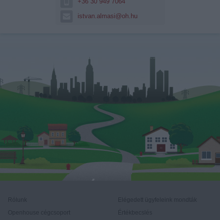
+36 30 949 7064
istvan.almasi@oh.hu
Rólunk
Elégedett ügyfeleink mondták
Openhouse cégcsoport
Értékbecslés