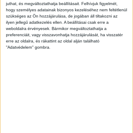
Hálószobák:
3 db
juthat, és megváltoztathatja beállításait.
Felhívjuk figyelmét,
hogy személyes adatainak bizonyos kezeléséhez nem feltétlenül
szükséges az Ön hozzájárulása, de jogában áll tiltakozni az
Nagypáliban újonnan épülő könnyűszerkezetes házak
ilyen jellegű adatkezelés ellen. A beállításai csak erre a
ELADÓK!
weboldalra érvényesek. Bármikor megváltoztathatja a
preferenciáit, vagy visszavonhatja hozzájárulását, ha visszatér
Az
Openhouse Zalaegerszeg Ingatlaniroda
kínálatában eladó a
erre az oldalra, és rákattint az oldal alján található
#162193 hivatkozási számú
nagypáli családi ház
.
"Adatvédelem" gombra.
Stílusos, modern családi ház - prémium kivitelezés, energiatakarékos
megoldások!
Zalaegerszeg közelében, Nagypáliban eladó egy 90 m2-es exkluzív
kialakítású, lapostetős családi ház, amely ötvözi a modern dizánjt és
az energiatakarékos technológiát.
Forduljon hozzánk bizalommal, és tegyen lépést álmai otthona felé még
ma
Az otthon kulcsrakészen, 2026. tavaszi átadással, (kerítéssel,
tereprendezéssel) elegáns családi házas övezetben kerül felépítésre.
A nappali és három hálószobás ingatlan gondosan és praktikusan lett
megtervezve, figyelembe véve a terület - és a beépíthetőség