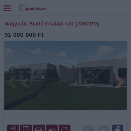
Nagypáli, Eladó Családi ház (#162193)
91 000 000 Ft
+8