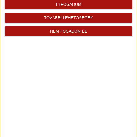
bizalommal.
ELFOGADOM
Hivatkozási szám: #162193
TOVÁBBI LEHETŐSÉGEK
Az
Openhouse Zalaegerszeg Ingatlaniroda
tagjaként várom Önt az
országos hálózatunk teljes kínálatával.
NEM FOGADOM EL
A
családi ház vásárláshoz hitelt igényelne?
Ingyenes
hitelközvetítéssel segít Önnek bankfüggetlen hitelszakértőnk.
További szolgáltatásainkkal (pl. értékbecslés, energetikai tanúsítvány,
jogi háttér) is segítjük Önt a vásárlásban.
Az otthon érték. Az ingatlan üzlet.
Az ingatlan
Ingatlaniroda
értékesítője