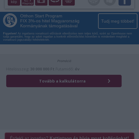
kép
Alaprajz
Otthon Start Program
FIX 3%-os hitel Magyarország
Tudj meg többet!
Kormányának támogatásával
Figyelem!
Az ingatlanra vonatkozó előírások ellenőrzése nem teljes körű, ezért az Openhouse nem
tudja garantálni, hogy az adott ingatlan a konkrét előminősítést követően is mindenben megfelel a
vonatkozó jogszabályi feltételeknek.
Érdekli az ingatlan?
Kattintson és hívja most kollégánkat!