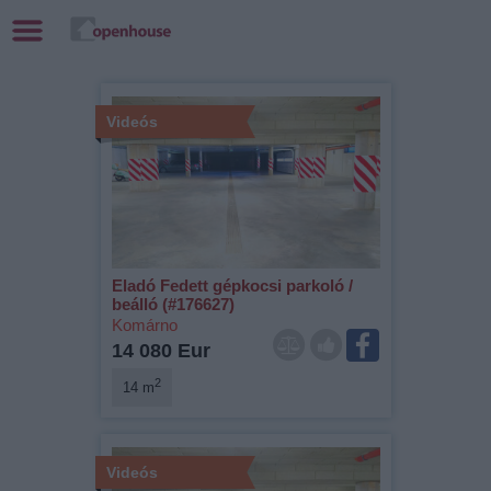
Videós
Eladó Fedett gépkocsi parkoló /
beálló (#176627)
Komárno
14 080 Eur
2
14 m
Videós