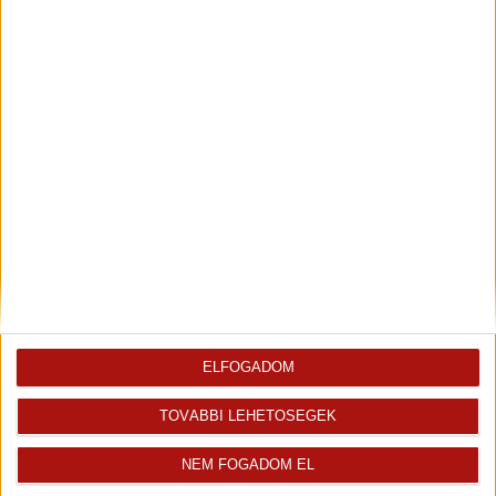
2
79 m
szobák: 3
Fix 3%
Videós
Eladó Társasházi lakás (#176570)
Komárno
249 980 Eur
2
84 m
szobák: 3
ELFOGADOM
TOVÁBBI LEHETŐSÉGEK
Fix 3%
NEM FOGADOM EL
Videós