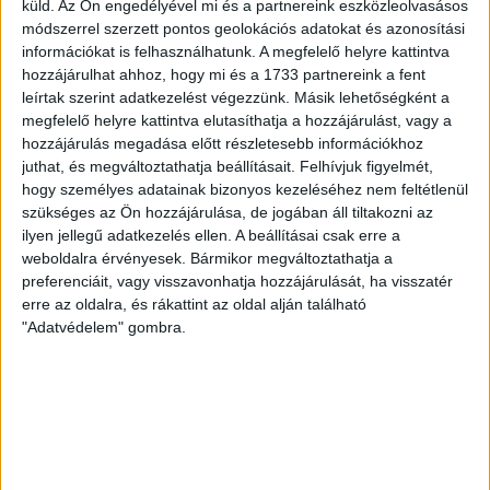
küld.
Az Ön engedélyével mi és a partnereink eszközleolvasásos
Eladó Fedett gépkocsi parkoló /
beálló (#176625)
módszerrel szerzett pontos geolokációs adatokat és azonosítási
Komárno
információkat is felhasználhatunk. A megfelelő helyre kattintva
14 960 Eur
hozzájárulhat ahhoz, hogy mi és a 1733 partnereink a fent
leírtak szerint adatkezelést végezzünk. Másik lehetőségként a
2
15 m
megfelelő helyre kattintva elutasíthatja a hozzájárulást, vagy a
hozzájárulás megadása előtt részletesebb információkhoz
juthat, és megváltoztathatja beállításait.
Felhívjuk figyelmét,
hogy személyes adatainak bizonyos kezeléséhez nem feltétlenül
Videós
szükséges az Ön hozzájárulása, de jogában áll tiltakozni az
ilyen jellegű adatkezelés ellen. A beállításai csak erre a
weboldalra érvényesek. Bármikor megváltoztathatja a
preferenciáit, vagy visszavonhatja hozzájárulását, ha visszatér
erre az oldalra, és rákattint az oldal alján található
"Adatvédelem" gombra.
Eladó Fedett gépkocsi parkoló /
beálló (#176624)
Komárno
15 580 Eur
2
16 m