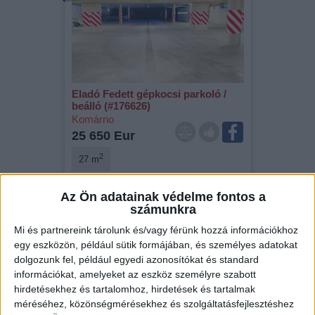
Eladó Fedett gépkocsi parkoló /
beálló (#176626)
Komárno
25 650 Eur
2
27 m
Az Ön adatainak védelme fontos a
számunkra
Videós
Mi és partnereink tárolunk és/vagy férünk hozzá információkhoz
egy eszközön, például sütik formájában, és személyes adatokat
dolgozunk fel, például egyedi azonosítókat és standard
információkat, amelyeket az eszköz személyre szabott
hirdetésekhez és tartalomhoz, hirdetések és tartalmak
méréséhez, közönségmérésekhez és szolgáltatásfejlesztéshez