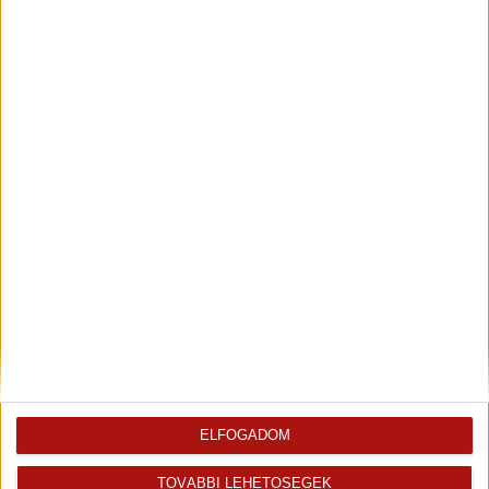
+36 70 467 7561
erika.pataky@oh.hu
Magyar
Visszahívást kérek erről az
E-mail tájékoztatót kérek
ingatlanról az értékesítőtől
erről az ingatlanról
Finanszírozás
ELFOGADOM
TOVÁBBI LEHETŐSÉGEK