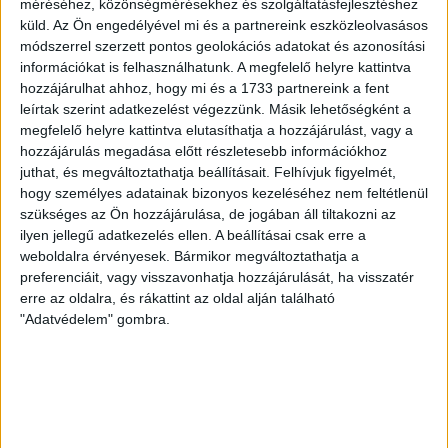
méréséhez, közönségmérésekhez és szolgáltatásfejlesztéshez
Építés éve:
2024
küld.
Az Ön engedélyével mi és a partnereink eszközleolvasásos
módszerrel szerzett pontos geolokációs adatokat és azonosítási
információkat is felhasználhatunk. A megfelelő helyre kattintva
Napfényes teraszok, elegáns otthonok Komárno-ban
hozzájárulhat ahhoz, hogy mi és a 1733 partnereink a fent
Az
Openhouse Komárom Ingatlaniroda
kínálatában eladó a #176624
leírtak szerint adatkezelést végezzünk. Másik lehetőségként a
hivatkozási számú
komárnoi fedett gépkocsi parkoló / beálló
.
megfelelő helyre kattintva elutasíthatja a hozzájárulást, vagy a
hozzájárulás megadása előtt részletesebb információkhoz
Termgarázsban eladó 16,47 nm parkoló 15 580 eur !
juthat, és megváltoztathatja beállításait.
Felhívjuk figyelmét,
hogy személyes adatainak bizonyos kezeléséhez nem feltétlenül
A
Komárnoi
„ Lakópark“ 25 156 m2 összterületen a város beépített
szükséges az Ön hozzájárulása, de jogában áll tiltakozni az
területének határán, csendes környezetben, a Vág és a bicikliút
ilyen jellegű adatkezelés ellen. A beállításai csak erre a
közvetlen közelében található. A városközponttól 10 percnyire, ovódák,
iskolák, üzletek, szabadidős tevékenységre alkalmas területek valamint
weboldalra érvényesek. Bármikor megváltoztathatja a
autóbusz és vonat közelében kialakított modern.. legújabb ,
preferenciáit, vagy visszavonhatja hozzájárulását, ha visszatér
panorámás, tágas, napfényes teraszokkal kialakított otthonokat a két
erre az oldalra, és rákattint az oldal alján található
épület legfelső emeletén penthouse lakások lettek kialakítva. Élvezze a
"Adatvédelem" gombra.
hely adottságainak köszönhetően mindig friss levegőt és a környék
panorámáját!
Nem csak kényelméről, de biztonságáról is gondoskodunk! A kertváros
nyugalmát nem csak a csend és a kellemes zöld környezet biztosítja,
hanem a közvetlen lifttel elérhető teremgarázsok is.