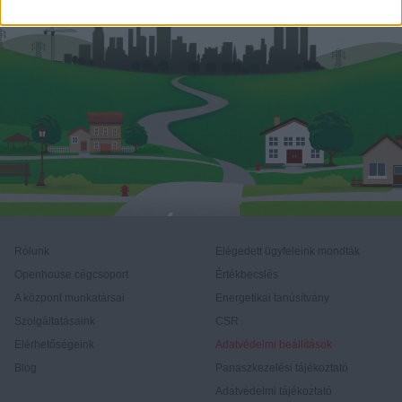
Rólunk
Elégedett ügyfeleink mondták
Openhouse cégcsoport
Értékbecslés
A központ munkatársai
Energetikai tanúsítvány
Szolgáltatásaink
CSR
Elérhetőségeink
Adatvédelmi beállítások
Blog
Panaszkezelési tájékoztató
Adatvédelmi tájékoztató