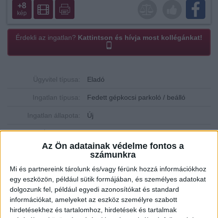
+8
kép
Érdekli az ingatlan?
Kattintson és hívja most kollégánkat!
Ügyvitel típusa:
Eladó
Ingatlan típusa:
Fedett gépkocsi parkoló / beálló
Ingatlan állapota:
Új
Építési mód:
Tégla
Az Ön adatainak védelme fontos a
Fűtési mód:
Gázfűtés, cirko
számunkra
2
Mi és partnereink tárolunk és/vagy férünk hozzá információkhoz
Lakótér mérete:
16 m
egy eszközön, például sütik formájában, és személyes adatokat
Várható átadás:
2024-09-11
dolgozunk fel, például egyedi azonosítókat és standard
információkat, amelyeket az eszköz személyre szabott
Közművek:
Összközműves
hirdetésekhez és tartalomhoz, hirdetések és tartalmak