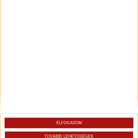
+36 70 467 7561
erika.pataky@oh.hu
Magyar
Visszahívást kérek erről az
E-mail tájékoztatót kérek
ingatlanról az értékesítőtől
erről az ingatlanról
Finanszírozás
ELFOGADOM
TOVÁBBI LEHETŐSÉGEK