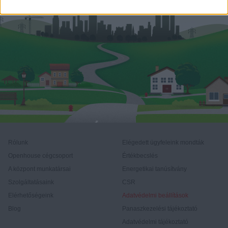
Rólunk
Elégedett ügyfeleink mondták
Openhouse cégcsoport
Értékbecslés
A központ munkatársai
Energetikai tanúsítvány
Szolgáltatásaink
CSR
Elérhetőségeink
Adatvédelmi beállítások
Blog
Panaszkezelési tájékoztató
Adatvédelmi tájékoztató