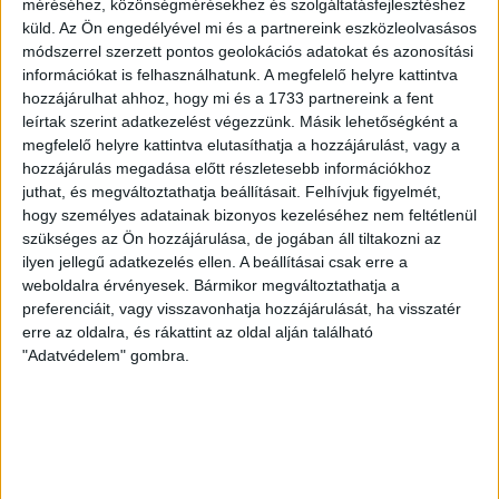
méréséhez, közönségmérésekhez és szolgáltatásfejlesztéshez
Építés éve:
2024
küld.
Az Ön engedélyével mi és a partnereink eszközleolvasásos
módszerrel szerzett pontos geolokációs adatokat és azonosítási
információkat is felhasználhatunk. A megfelelő helyre kattintva
Napfényes teraszok, elegáns otthonok Komárno-ban
hozzájárulhat ahhoz, hogy mi és a 1733 partnereink a fent
Az
Openhouse Komárom Ingatlaniroda
kínálatában eladó a #176625
leírtak szerint adatkezelést végezzünk. Másik lehetőségként a
hivatkozási számú
komárnoi fedett gépkocsi parkoló / beálló
.
megfelelő helyre kattintva elutasíthatja a hozzájárulást, vagy a
hozzájárulás megadása előtt részletesebb információkhoz
Termgarázsban eladó 15,82 nm parkoló 14 960 eur !
juthat, és megváltoztathatja beállításait.
Felhívjuk figyelmét,
hogy személyes adatainak bizonyos kezeléséhez nem feltétlenül
A
Komárnoi
„ Lakópark“ 25 156 m2 összterületen a város beépített
szükséges az Ön hozzájárulása, de jogában áll tiltakozni az
területének határán, csendes környezetben, a Vág és a bicikliút
ilyen jellegű adatkezelés ellen. A beállításai csak erre a
közvetlen közelében található. A városközponttól 10 percnyire, ovódák,
iskolák, üzletek, szabadidős tevékenységre alkalmas területek valamint
weboldalra érvényesek. Bármikor megváltoztathatja a
autóbusz és vonat közelében kialakított modern.. legújabb ,
preferenciáit, vagy visszavonhatja hozzájárulását, ha visszatér
panorámás, tágas, napfényes teraszokkal kialakított otthonokat a két
erre az oldalra, és rákattint az oldal alján található
épület legfelső emeletén penthouse lakások lettek kialakítva. Élvezze a
"Adatvédelem" gombra.
hely adottságainak köszönhetően mindig friss levegőt és a környék
panorámáját!
Nem csak kényelméről, de biztonságáról is gondoskodunk! A kertváros
nyugalmát nem csak a csend és a kellemes zöld környezet biztosítja,
hanem a közvetlen lifttel elérhető teremgarázsok is.