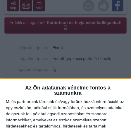
+8
kép
Érdekli az ingatlan?
Kattintson és hívja most kollégánkat!
Ügyvitel típusa:
Eladó
Ingatlan típusa:
Fedett gépkocsi parkoló / beálló
Ingatlan állapota:
Új
Építési mód:
Tégla
Az Ön adatainak védelme fontos a
Fűtési mód:
Gázfűtés, cirko
számunkra
2
Mi és partnereink tárolunk és/vagy férünk hozzá információkhoz
Lakótér mérete:
15 m
egy eszközön, például sütik formájában, és személyes adatokat
Várható átadás:
2024-09-11
dolgozunk fel, például egyedi azonosítókat és standard
információkat, amelyeket az eszköz személyre szabott
Közművek:
Összközműves
hirdetésekhez és tartalomhoz, hirdetések és tartalmak