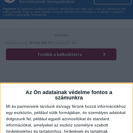
Kormányának támogatásával
Figyelem!
Az ingatlanra vonatkozó előírások ellenőrzése nem teljes körű, ezért az Openhouse nem
tudja garantálni, hogy az adott ingatlan a konkrét előminősítést követően is mindenben megfelel a
vonatkozó jogszabályi feltételeknek.
Az Ön adatainak védelme fontos a
számunkra
Mi és partnereink tárolunk és/vagy férünk hozzá információkhoz
Érdekli az ingatlan?
Kattintson és hívja most kollégánkat!
egy eszközön, például sütik formájában, és személyes adatokat
dolgozunk fel, például egyedi azonosítókat és standard
információkat, amelyeket az eszköz személyre szabott
hirdetésekhez és tartalomhoz, hirdetések és tartalmak