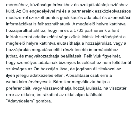
Ügyvitel típusa:
Eladó
méréséhez, közönségmérésekhez és szolgáltatásfejlesztéshez
küld.
Az Ön engedélyével mi és a partnereink eszközleolvasásos
Ingatlan típusa:
Társasházi lakás
módszerrel szerzett pontos geolokációs adatokat és azonosítási
információkat is felhasználhatunk. A megfelelő helyre kattintva
Ingatlan állapota:
Új
hozzájárulhat ahhoz, hogy mi és a 1733 partnereink a fent
Építési mód:
Tégla
leírtak szerint adatkezelést végezzünk. Másik lehetőségként a
megfelelő helyre kattintva elutasíthatja a hozzájárulást, vagy a
Fűtési mód:
Geotermikus
hozzájárulás megadása előtt részletesebb információkhoz
juthat, és megváltoztathatja beállításait.
Felhívjuk figyelmét,
2
Lakótér mérete:
40 m
hogy személyes adatainak bizonyos kezeléséhez nem feltétlenül
szükséges az Ön hozzájárulása, de jogában áll tiltakozni az
Várható átadás:
2026-06-30
ilyen jellegű adatkezelés ellen. A beállításai csak erre a
Közművek:
Villany, csatorna, Víz
weboldalra érvényesek. Bármikor megváltoztathatja a
preferenciáit, vagy visszavonhatja hozzájárulását, ha visszatér
Építés éve:
2025
erre az oldalra, és rákattint az oldal alján található
"Adatvédelem" gombra.
Szobák:
2 db
Hálószobák:
1 db
Vizparti nyugalom az álom lakásban