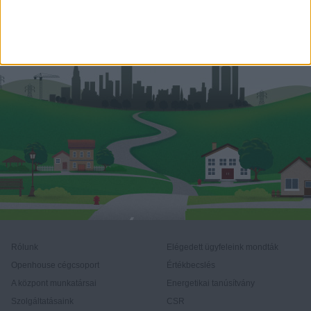
Rólunk
Elégedett ügyfeleink mondták
Openhouse cégcsoport
Értékbecslés
A központ munkatársai
Energetikai tanúsítvány
Szolgáltatásaink
CSR