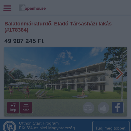
Balatonmáriafürdő, Eladó Társasházi lakás
(#178384)
49 987 245 Ft
+7
kép
Otthon Start Program
FIX 3%-os hitel Magyarország
Tudj meg többet!