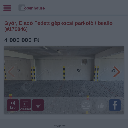
Győr, Eladó Fedett gépkocsi parkoló / beálló
(#176846)
4 000 000 Ft
+4
kép
Alaprajz