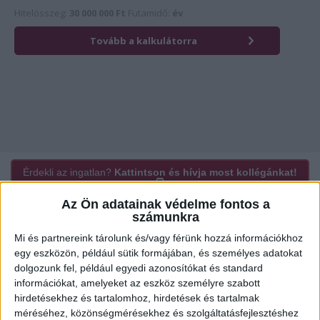
Érdekli az ingatlan?
Kattintson és hívja most kollégánkat!
Az Ön adatainak védelme fontos a
számunkra
Ügyvitel típusa:
Eladó
Mi és partnereink tárolunk és/vagy férünk hozzá információkhoz
egy eszközön, például sütik formájában, és személyes adatokat
Ingatlan típusa:
Fedett gépkocsi parkoló / beálló
dolgozunk fel, például egyedi azonosítókat és standard
információkat, amelyeket az eszköz személyre szabott
Ingatlan állapota:
Újszerű
hirdetésekhez és tartalomhoz, hirdetések és tartalmak
Építési mód:
Csúsztatott zsalu
méréséhez, közönségmérésekhez és szolgáltatásfejlesztéshez