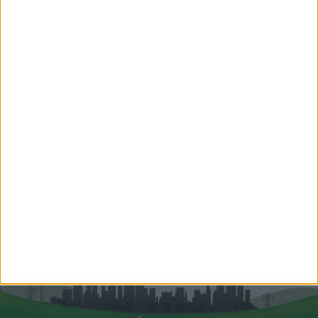
Kocsis Csaba
Több mint 11 évnyi
tapasztalatommal, szakmai
tudásommal,...
Hitelszakértő
+36 70 459 3010
csaba.kocsis@oh.hu