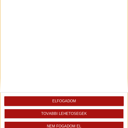
Visszahívást kérek erről az
E-mail tájékoztatót kérek
ingatlanról az értékesítőtől
erről az ingatlanról
Finanszírozás
ELFOGADOM
TOVÁBBI LEHETŐSÉGEK
NEM FOGADOM EL