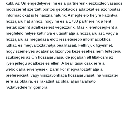
küld.
Az Ön engedélyével mi és a partnereink eszközleolvasásos
2
Lakótér mérete:
16 m
módszerrel szerzett pontos geolokációs adatokat és azonosítási
információkat is felhasználhatunk. A megfelelő helyre kattintva
Építés éve:
2008
hozzájárulhat ahhoz, hogy mi és a 1733 partnereink a fent
leírtak szerint adatkezelést végezzünk. Másik lehetőségként a
megfelelő helyre kattintva elutasíthatja a hozzájárulást, vagy a
Eladó fedett parkoló Győr-Szabadhegyen.
hozzájárulás megadása előtt részletesebb információkhoz
Az
Openhouse Győr - Belváros Ingatlaniroda
kínálatában eladó a
juthat, és megváltoztathatja beállításait.
Felhívjuk figyelmét,
#176846 hivatkozási számú
győri fedett gépkocsi parkoló / beálló
.
hogy személyes adatainak bizonyos kezeléséhez nem feltétlenül
szükséges az Ön hozzájárulása, de jogában áll tiltakozni az
- Győr-Szabadhegyen a Máté Mária utcában fedett gépkocsibeálló /
ilyen jellegű adatkezelés ellen. A beállításai csak erre a
parkoló eladó
weboldalra érvényesek. Bármikor megváltoztathatja a
preferenciáit, vagy visszavonhatja hozzájárulását, ha visszatér
- Könnyen megközelíthető
erre az oldalra, és rákattint az oldal alján található
- Azonnal birtokba vehető
"Adatvédelem" gombra.
-
P 50
Ideális választás:
- A környéken lakók számára, akik nem akarnak az utcán parkolni
- Befektetőknek, akik kiadási céllal vásárolnak