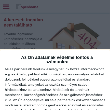
A keresett ingatlan
nem található
További ingatlanok
kereséséhez használja a
bal oldalon található
keresőnket, vagy az
alábbi gyorslinkek egyikét:
Az Ön adatainak védelme fontos a
számunkra
Budapest V. Ker.
,
Eladó Társasházi lakás
Mi és partnereink tárolunk és/vagy férünk hozzá információkhoz
Keszthely
, Eladó Családi ház
egy eszközön, például sütik formájában, és személyes adatokat
dolgozunk fel, például egyedi azonosítókat és standard
Keszthely
, Eladó és Kiadó Nyaraló, Telek, Zárt kert
információkat, amelyeket az eszköz személyre szabott
Debrecen
, Eladó Társasházi lakás
hirdetésekhez és tartalomhoz, hirdetések és tartalmak
Celldömölk
, Eladó Családi ház
méréséhez, közönségmérésekhez és szolgáltatásfejlesztéshez
Jászberény
, Eladó Családi ház
küld.
Az Ön engedélyével mi és a partnereink eszközleolvasásos
Keszthely
, Eladó Társasházi lakás
módszerrel szerzett pontos geolokációs adatokat és azonosítási