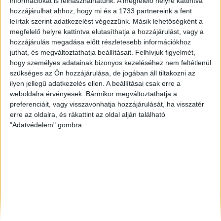
információkat is felhasználhatunk. A megfelelő helyre kattintva
Balatonlelle
, Eladó Családi ház
hozzájárulhat ahhoz, hogy mi és a 1733 partnereink a fent
Mosonmagyaróvár
, Eladó Családi ház
leírtak szerint adatkezelést végezzünk. Másik lehetőségként a
Békéscsaba
, Eladó Családi ház
megfelelő helyre kattintva elutasíthatja a hozzájárulást, vagy a
hozzájárulás megadása előtt részletesebb információkhoz
juthat, és megváltoztathatja beállításait.
Felhívjuk figyelmét,
hogy személyes adatainak bizonyos kezeléséhez nem feltétlenül
szükséges az Ön hozzájárulása, de jogában áll tiltakozni az
ilyen jellegű adatkezelés ellen. A beállításai csak erre a
weboldalra érvényesek. Bármikor megváltoztathatja a
preferenciáit, vagy visszavonhatja hozzájárulását, ha visszatér
erre az oldalra, és rákattint az oldal alján található
"Adatvédelem" gombra.
Rólunk
Elégedett ügyfeleink mondták