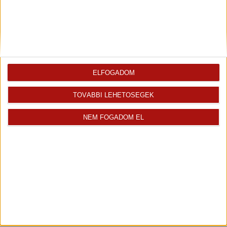
ELFOGADOM
TOVÁBBI LEHETŐSÉGEK
Rólunk
Elégedett ügyfeleink mondták
NEM FOGADOM EL
Openhouse cégcsoport
Értékbecslés
A központ munkatársai
Energetikai tanúsítvány
Szolgáltatásaink
CSR
Elérhetőségeink
Adatvédelmi beállítások
Blog
Panaszkezelési tájékoztató
Adatvédelmi tájékoztató
Ügyfeleknek értesítő az
átruházásról
Süti kezelési tájékoztató