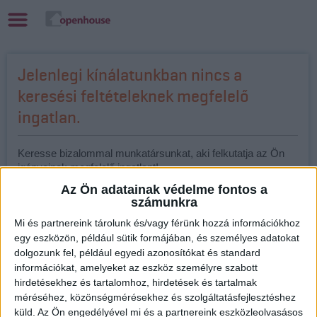
Jelenlegi kínálatunkban nincs a
keresési feltételeknek megfelelő
ingatlan.
Keresse bizalommal munkatársunkat, aki felkutatja az Ön
igényeinek megfelelő ingatlant!
Az Ön adatainak védelme fontos a
Katona László
számunkra
Openhouse Kaposvár Ingatlaniroda
Mi és partnereink tárolunk és/vagy férünk hozzá információkhoz
Ingatlanértékesítő
egy eszközön, például sütik formájában, és személyes adatokat
dolgozunk fel, például egyedi azonosítókat és standard
+36 70 467 6950
információkat, amelyeket az eszköz személyre szabott
laszlo.katona@oh.hu
hirdetésekhez és tartalomhoz, hirdetések és tartalmak
www.facebook.com/ohingatlan
méréséhez, közönségmérésekhez és szolgáltatásfejlesztéshez
küld.
Az Ön engedélyével mi és a partnereink eszközleolvasásos