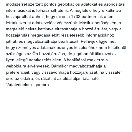
módszerrel szerzett pontos geolokációs adatokat és azonosítási
információkat is felhasználhatunk. A megfelelő helyre kattintva
hozzájárulhat ahhoz, hogy mi és a 1733 partnereink a fent
leírtak szerint adatkezelést végezzünk. Másik lehetőségként a
megfelelő helyre kattintva elutasíthatja a hozzájárulást, vagy a
hozzájárulás megadása előtt részletesebb információkhoz
juthat, és megváltoztathatja beállításait.
Felhívjuk figyelmét,
hogy személyes adatainak bizonyos kezeléséhez nem feltétlenül
szükséges az Ön hozzájárulása, de jogában áll tiltakozni az
ilyen jellegű adatkezelés ellen. A beállításai csak erre a
weboldalra érvényesek. Bármikor megváltoztathatja a
preferenciáit, vagy visszavonhatja hozzájárulását, ha visszatér
erre az oldalra, és rákattint az oldal alján található
"Adatvédelem" gombra.