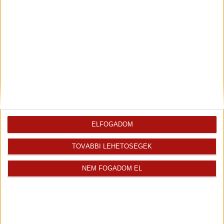
Takács Gergely
Üdvözlöm! Több tíz év kereskedelmi...
Értékesítő
+36 70 479 2515
gergely.takacs@oh.hu
ELFOGADOM
Magyar
TOVÁBBI LEHETŐSÉGEK
Visszahívást kérek erről az
E-mail tájékoztatót kérek
ingatlanról az értékesítőtől
erről az ingatlanról
NEM FOGADOM EL
Finanszírozás