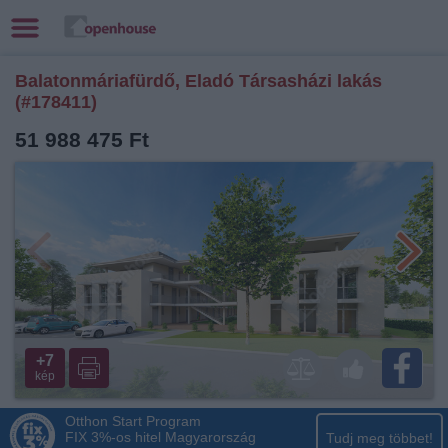
Balatonmáriafürdő, Eladó Társasházi lakás
(#178411)
51 988 475 Ft
+7
kép
Otthon Start Program
FIX 3%-os hitel Magyarország
Tudj meg többet!