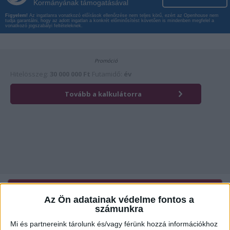
Kormányának támogatásával
Figyelem!
Az ingatlanra vonatkozó előírások ellenőrzése nem teljes körű, ezért az Openhouse nem
tudja garantálni, hogy az adott ingatlan a konkrét előminősítést követően is mindenben megfelel a
vonatkozó jogszabályi feltételeknek.
Érdekli az ingatlan?
Kattintson és hívja most kollégánkat!
Az Ön adatainak védelme fontos a
számunkra
Mi és partnereink tárolunk és/vagy férünk hozzá információkhoz