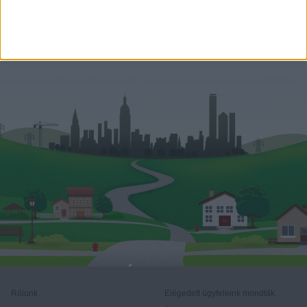
+36-70-531-3146
diana.nemeth@oh.hu
Rólunk
Elégedett ügyfeleink mondták