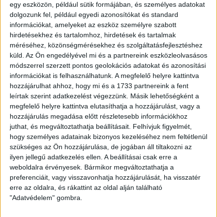
Ügyvitel típusa:
Eladó
egy eszközön, például sütik formájában, és személyes adatokat
dolgozunk fel, például egyedi azonosítókat és standard
Ingatlan típusa:
Társasházi lakás
információkat, amelyeket az eszköz személyre szabott
hirdetésekhez és tartalomhoz, hirdetések és tartalmak
Ingatlan állapota:
Új
méréséhez, közönségmérésekhez és szolgáltatásfejlesztéshez
küld.
Az Ön engedélyével mi és a partnereink eszközleolvasásos
Építési mód:
Tégla
módszerrel szerzett pontos geolokációs adatokat és azonosítási
Fűtési mód:
Hőszivattyú
információkat is felhasználhatunk. A megfelelő helyre kattintva
hozzájárulhat ahhoz, hogy mi és a 1733 partnereink a fent
2
Lakótér mérete:
40 m
leírtak szerint adatkezelést végezzünk. Másik lehetőségként a
megfelelő helyre kattintva elutasíthatja a hozzájárulást, vagy a
Várható átadás:
2026-06-30
hozzájárulás megadása előtt részletesebb információkhoz
juthat, és megváltoztathatja beállításait.
Felhívjuk figyelmét,
Közművek:
Villany, csatorna, Víz
hogy személyes adatainak bizonyos kezeléséhez nem feltétlenül
Építés éve:
2025
szükséges az Ön hozzájárulása, de jogában áll tiltakozni az
ilyen jellegű adatkezelés ellen. A beállításai csak erre a
Szobák:
2 db
weboldalra érvényesek. Bármikor megváltoztathatja a
preferenciáit, vagy visszavonhatja hozzájárulását, ha visszatér
Hálószobák:
1 db
erre az oldalra, és rákattint az oldal alján található
"Adatvédelem" gombra.
Vizparti nyugalom az álom lakásban